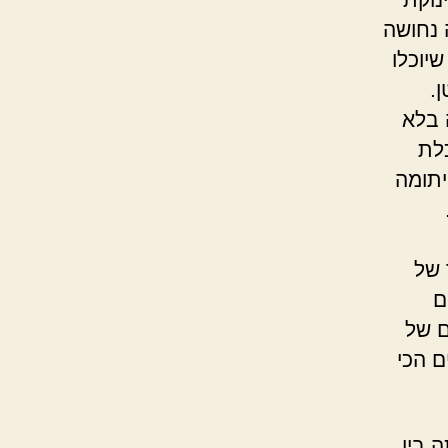
 נחושה
יוכלו
ן.
 בלא
כלת
זרה ויתומה
 של
ם
ם של
ים הכי
 בין