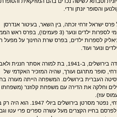
יונית וסבתא לשישה נכדים בהם המוזיקאית והסופרת
לנוען והסופר יונתן ורדי.
 פרס ישראל זרחי זכתה, בין השאר, בעיטור אנדרסן
הבינלאומי לספרות ילדים ונוער (3 פעמים!), בפרס ר
אליק לספרות ילדים, בפרס שרת החינוך על מפעל חי
דים ונוער ועוד.
זרחי נולדה בירושלים, ב-1941, בת למורה אסתר חננית ול
רחי, סופר מתרגם ועורך, שהיה המזכיר האקדמי של
סיטה העברית בירושלים. המשפחה הייתה מעורה בחי
לים וחלקה את הדירה עם משפחת קלוזנר (משפחתו 
וס עוז).
לפרסם בחייו הקצרים מעל עשרה ספרים פרי עטו וגם