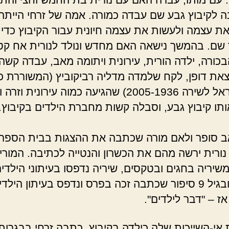
 לקיבוץ גבע שם עבדה כמורה. אמה של זרחי הייתה
את עצמה ולעשות את עצמה חיונית עבור הקיבוץ כדי ש
שם. בהמשך נישאה האם מחדש ונולד לנורית אח קט
הבכורה, ילדה הורית, עירונית ויתומה מאב, עבדה קשה
וצאת דופן, לקח שלמדה מדליה רביקוביץ (המשוררת 
פרס ישראל לשירה 2005-1936) שהגיעה כמוה עירונית ו
תו קיבוץ גבע, וסבלה קשות מחברת הילדים בקיבוץ.
 סופר ולאם מורה שכתבה את ההצגות בבית הספר
 נורית ירשה מהם את הכשרון והנטייה לכתיבה. המורי
משיריה בחגים ובטקסים, שיריה נדפסו בעיתוני הילדי
הקיבוץ ובגיל 9 סיפור שכתבה זכה בפרס ונדפס בעיתון הילד
אז – "דבר לילדים".
ת אי-השייכות שלה כילדה בקיבוץ, כתבה זרחי בבגרותה