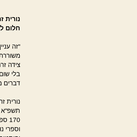
חלום למ
"זה עניי
משוררת 
צידה זרח
בלי שום 
דברים מ
נורית ז
170 
וספרי נו