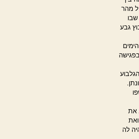
Outs) ואת "אביגיל מהר
ABIGAIL OF THE KINGS MOUNTAIN, 198) שבו
וץ גבע
הימים
בפגישה
גלבוע
נתן.
חשפו
 את
ואת
יה לה