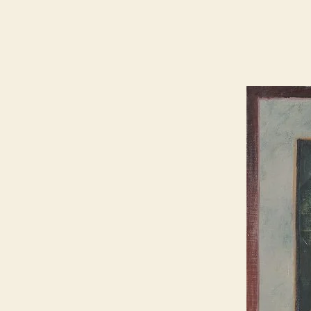
רית
חי:
ה
ש
לומות
כרח
יות
ולם"