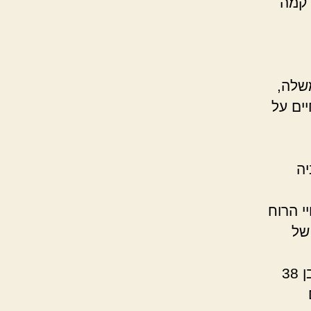
 קמה
אש הממשלה,
ים על
אביה
י הרוח
של
האב, זרחי, נפטר מסרטן בירושלים ביולי 1947. הוא היה רק בן 38