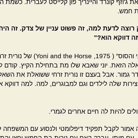
 ג'וזף קונרד והיינריך פון קלייסט לעברית. כשמת ה
ת חמש.
 רוצה לדעת למה, זה פשוט עניין של צדק. זה היה
ה דווקא הוא?"
יוני מ"יוני והסוס" ( 1975, i and the Horse
ה הזאת. יוני שאבא שלו מת בתחילת הקיץ. קודם לכ
ר גמור. אבל בעצם זו נורית זרחי ששואלת את השאל
יצירות שלה לילדים וגם למבוגרים, למה. למה דווקא 
כולים להיות לה חיים אחרים לגמרי.
ה אמור לקבל תפקיד דיפלומטי ולנסוע עם המשפחה ל
 עם מותו, עברה האם עם נורית בת החמש וחצי והתי