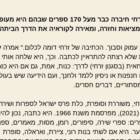
נורית זרחי חיברה כבר מעל 170 ספרים שבהם היא
ציאות וחזרה, ומאירה לקוראיה את הדרך הביתה
ן עמוק וסבוך. הכתיבה של זרחי דומה לכלום." אמרה ל
שלא רצתה להתראיין לכתבה. וכך, היא שלחה אותי 
אית (בסגנון זרחי) לדרך: כנות, אמת, גם אם היא כו
חנפנות או ניסיון ללמד ולחנך, ועם הידיעה שיש בעול
סתוריים, דברים חסרים.
רחי, משוררת וסופרת, כלת פרס ישראל לספרות ושירה
תשפ"א (2021), מפרסמת משנת 1966. היא כתבה, 
ספרים: ספרי שירה, סיפורים, רומן, מסות, מאמרים, ספר
ער. היא אם לשתי בנות רוני, ציירת, ואראלה, סופרת