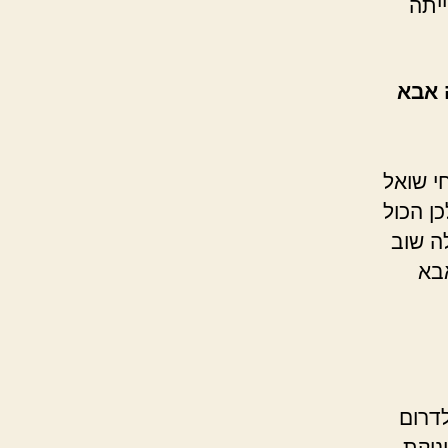
ייתה
 אבא
Yon) של נורית זרחי שואל
ן הכול
ה שוב
אבא
דרום
נוקת