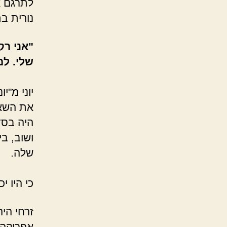
לתרגם את
נורית ב
"אני רק
שלי. למ
את השאל
היה בסד
ושוב, ב
שלה.
כי היו י
זרחי הי
אפריקה.