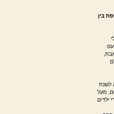
 מעופפת בין
י
עם
אבת,
ם
 לשנת
נכון להיום, מעל
י ילדים