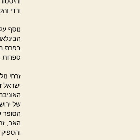
והיסטור
ורדי והקו
נוסף על
בפרס בי
ספרות יל
ישראל ז
האוניבר
של ירוש
הסופר עמ
והספיק 